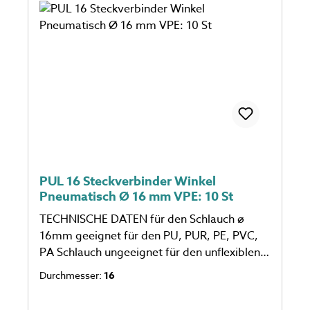
PUL 16 Steckverbinder Winkel
Pneumatisch Ø 16 mm VPE: 10 St
TECHNISCHE DATEN für den Schlauch ø
16mm geeignet für den PU, PUR, PE, PVC,
PA Schlauch ungeeignet für den unflexiblen
Schlauch eine Verpackungseinheit einspricht
Durchmesser:
16
10 Stück Anzahl auf dem Foto kann
abweichen