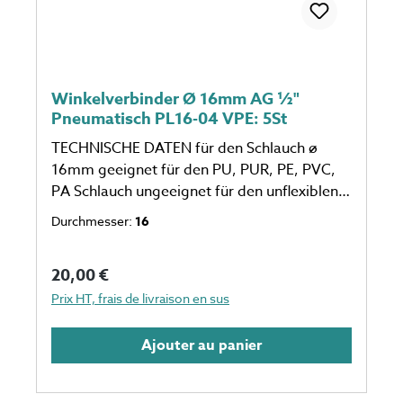
Winkelverbinder Ø 16mm AG ½"
Pneumatisch PL16-04 VPE: 5St
TECHNISCHE DATEN für den Schlauch ø
16mm geeignet für den PU, PUR, PE, PVC,
PA Schlauch ungeeignet für den unflexiblen
Schlauch eine Verpackungseinheit einspricht
Durchmesser:
16
5 Stück Anzahl auf dem Foto kann
abweichen
Prix régulier :
20,00 €
Prix HT, frais de livraison en sus
Ajouter au panier