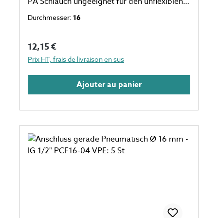
PA Schlauch ungeeignet für den unflexiblen
Schlauch eine Verpackungseinheit einspricht
Durchmesser:
16
5 Stück Anzahl auf dem Foto kann
abweichen
Prix régulier :
12,15 €
Prix HT, frais de livraison en sus
Ajouter au panier