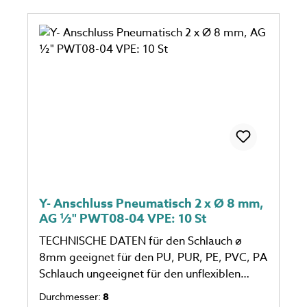
Y- Anschluss Pneumatisch 2 x Ø 8 mm,
AG ½" PWT08-04 VPE: 10 St
TECHNISCHE DATEN für den Schlauch ø
8mm geeignet für den PU, PUR, PE, PVC, PA
Schlauch ungeeignet für den unflexiblen
Schlauch eine Verpackungseinheit einspricht
Durchmesser:
8
10 Stück Anzahl auf dem Foto kann