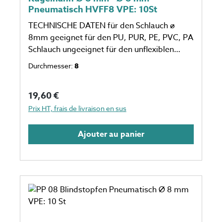
Pneumatisch HVFF8 VPE: 10St
TECHNISCHE DATEN für den Schlauch ø
8mm geeignet für den PU, PUR, PE, PVC, PA
Schlauch ungeeignet für den unflexiblen
Schlauch eine Verpackungseinheit einspricht
Durchmesser:
8
10 Stück Anzahl auf dem Foto kann
abweichen
Prix régulier :
19,60 €
Prix HT, frais de livraison en sus
Ajouter au panier