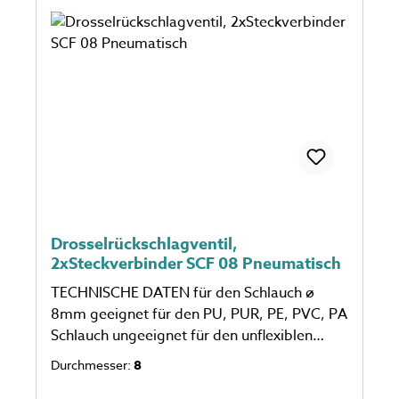
Drosselrückschlagventil,
2xSteckverbinder SCF 08 Pneumatisch
TECHNISCHE DATEN für den Schlauch ø
8mm geeignet für den PU, PUR, PE, PVC, PA
Schlauch ungeeignet für den unflexiblen
Schlauch Anzahl auf dem Foto kann
Durchmesser:
8
abweichen