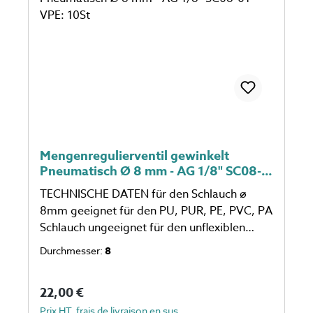
Mengenregulierventil gewinkelt
Pneumatisch Ø 8 mm - AG 1/8" SC08-
01 VPE: 10St
TECHNISCHE DATEN für den Schlauch ø
8mm geeignet für den PU, PUR, PE, PVC, PA
Schlauch ungeeignet für den unflexiblen
Schlauch eine Verpackungseinheit einspricht
Durchmesser:
8
10 Stück Anzahl auf dem Foto kann
abweichen
Prix régulier :
22,00 €
Prix HT, frais de livraison en sus