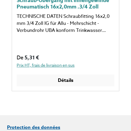
Schraub-Übergang mit Innengewinde
Pneumatisch 16x2,0mm .3/4 Zoll
TECHNISCHE DATEN Schraubfitting 16x2,0
mm 3/4 Zoll IG für Allu - Mehrschicht -
Verbundrohr UBA konform Trinkwasser
zertifiziert
Prix régulier :
De
5,31 €
Prix HT, frais de livraison en sus
Détails
Protection des données