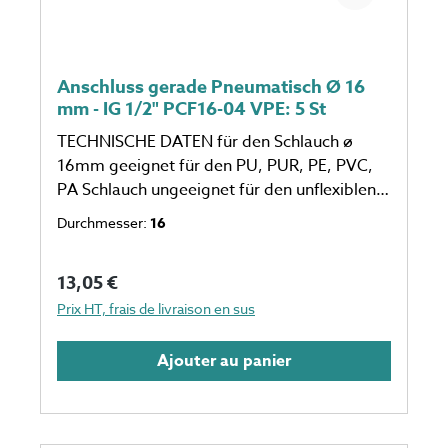
Anschluss gerade Pneumatisch Ø 16
mm - IG 1/2" PCF16-04 VPE: 5 St
TECHNISCHE DATEN für den Schlauch ø
16mm geeignet für den PU, PUR, PE, PVC,
PA Schlauch ungeeignet für den unflexiblen
Schlauch eine Verpackungseinheit einspricht
Durchmesser:
16
5 Stück Anzahl auf dem Foto kann
abweichen
Prix régulier :
13,05 €
Prix HT, frais de livraison en sus
Ajouter au panier