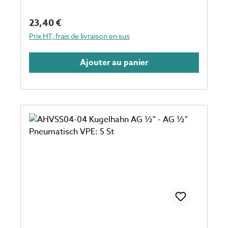
abweichen
Prix régulier :
23,40 €
Prix HT, frais de livraison en sus
Ajouter au panier