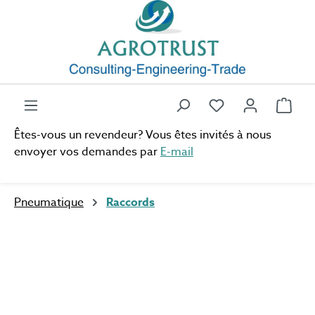
Passer au contenu principal
Vous avez 0 artic
Le p
Êtes-vous un revendeur? Vous êtes invités à nous
envoyer vos demandes par
E-mail
Pneumatique
Raccords