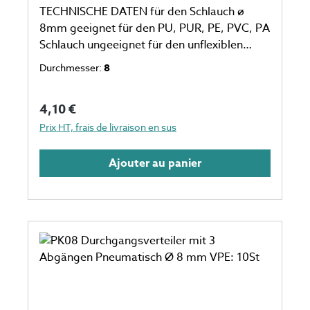
TECHNISCHE DATEN für den Schlauch ø
8mm geeignet für den PU, PUR, PE, PVC, PA
Schlauch ungeeignet für den unflexiblen
Schlauch eine Verpackungseinheit einspricht
Durchmesser:
8
10 Stück Anzahl auf dem Foto kann
abweichen
Prix régulier :
4,10 €
Prix HT, frais de livraison en sus
Ajouter au panier