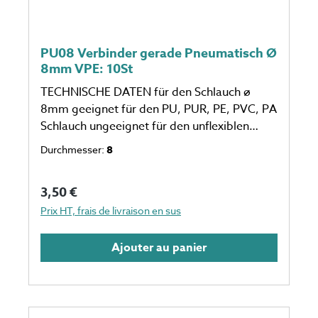
PU08 Verbinder gerade Pneumatisch Ø
8mm VPE: 10St
TECHNISCHE DATEN für den Schlauch ø
8mm geeignet für den PU, PUR, PE, PVC, PA
Schlauch ungeeignet für den unflexiblen
Schlauch eine Verpackungseinheit einspricht
Durchmesser:
8
10 Stück Anzahl auf dem Foto kann
abweichen
Prix régulier :
3,50 €
Prix HT, frais de livraison en sus
Ajouter au panier