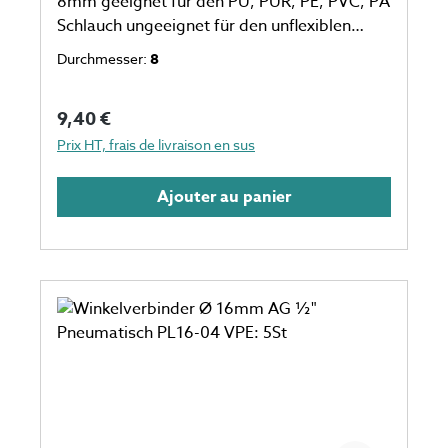
8mm geeignet für den PU, PUR, PE, PVC, PA
Schlauch ungeeignet für den unflexiblen
Schlauch eine Verpackungseinheit einspricht
Durchmesser:
8
10 Stück Anzahl auf dem Foto kann
abweichen
Prix régulier :
9,40 €
Prix HT, frais de livraison en sus
Ajouter au panier