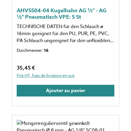
AHVSS04-04 Kugelhahn AG ½" - AG
½" Pneumatisch VPE: 5 St
TECHNISCHE DATEN für den Schlauch ø
16mm geeignet für den PU, PUR, PE, PVC,
PA Schlauch ungeeignet für den unflexiblen
Schlauch eine Verpackungseinheit einspricht
Durchmesser:
16
5 Stück Anzahl auf dem Foto kann
abweichen
Prix régulier :
35,45 €
Prix HT, frais de livraison en sus
Ajouter au panier