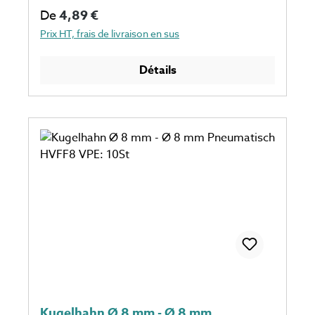
Prix régulier :
De
4,89 €
Prix HT, frais de livraison en sus
Détails
Kugelhahn Ø 8 mm - Ø 8 mm