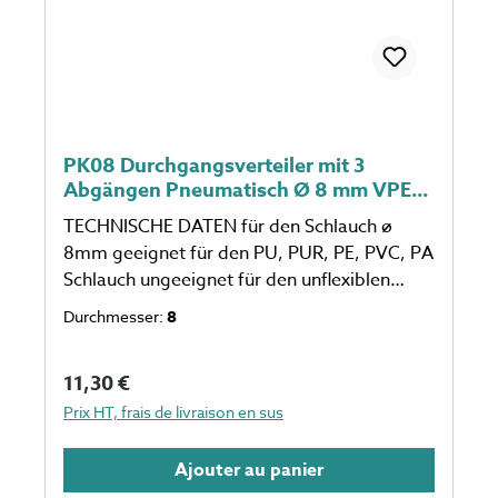
PK08 Durchgangsverteiler mit 3
Abgängen Pneumatisch Ø 8 mm VPE:
10St
TECHNISCHE DATEN für den Schlauch ø
8mm geeignet für den PU, PUR, PE, PVC, PA
Schlauch ungeeignet für den unflexiblen
Schlauch eine Verpackungseinheit einspricht
Durchmesser:
8
10 Stück Anzahl auf dem Foto kann
abweichen
Prix régulier :
11,30 €
Prix HT, frais de livraison en sus
Ajouter au panier