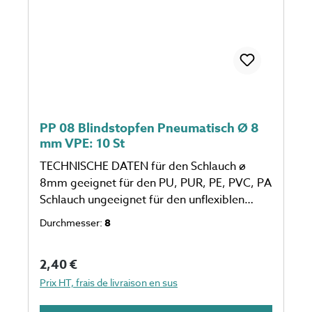
PP 08 Blindstopfen Pneumatisch Ø 8
mm VPE: 10 St
TECHNISCHE DATEN für den Schlauch ø
8mm geeignet für den PU, PUR, PE, PVC, PA
Schlauch ungeeignet für den unflexiblen
Schlauch eine Verpackungseinheit einspricht
Durchmesser:
8
10 Stück Anzahl auf dem Foto kann
abweichen
Prix régulier :
2,40 €
Prix HT, frais de livraison en sus