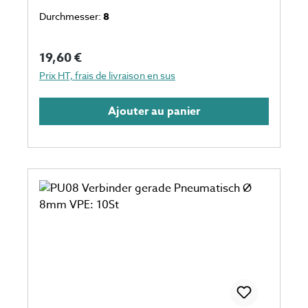
Schlauch eine Verpackungseinheit einspricht
Durchmesser:
8
10 Stück Anzahl auf dem Foto kann
abweichen
Prix régulier :
19,60 €
Prix HT, frais de livraison en sus
Ajouter au panier