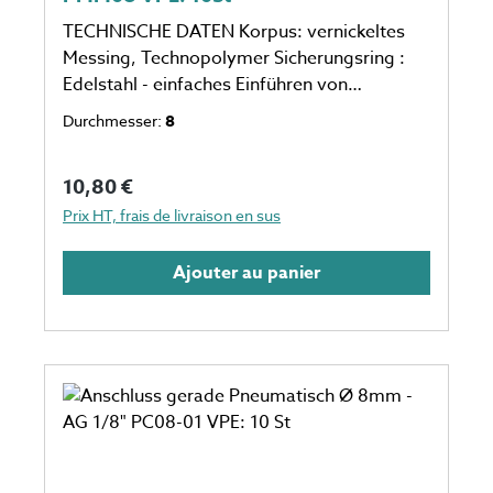
TECHNISCHE DATEN Korpus: vernickeltes
Messing, Technopolymer Sicherungsring :
Edelstahl - einfaches Einführen von
Schleuchen hohe Haltekraft unbedenkliche
Durchmesser:
8
Extraktion für den Schlauch ø 8mm geeignet
für den PU, PUR, PE, PVC, PA Schlauch
Prix régulier :
10,80 €
ungeeignet für den unflexiblen Schlauch eine
Verpackungseinheit einspricht 10 Stück
Prix HT, frais de livraison en sus
Anzahl auf dem Foto kann abweichen
Ajouter au panier