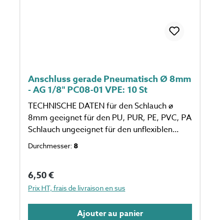
Anschluss gerade Pneumatisch Ø 8mm
- AG 1/8" PC08-01 VPE: 10 St
TECHNISCHE DATEN für den Schlauch ø
8mm geeignet für den PU, PUR, PE, PVC, PA
Schlauch ungeeignet für den unflexiblen
Schlauch eine Verpackungseinheit einspricht
Durchmesser:
8
10 Stück Anzahl auf dem Foto kann
abweichen
Prix régulier :
6,50 €
Prix HT, frais de livraison en sus
Ajouter au panier