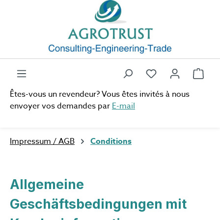
Passer au contenu principal
Vous avez 0 artic
Le p
Êtes-vous un revendeur? Vous êtes invités à nous
envoyer vos demandes par
E-mail
Impressum / AGB
Conditions
Allgemeine
Geschäftsbedingungen mit