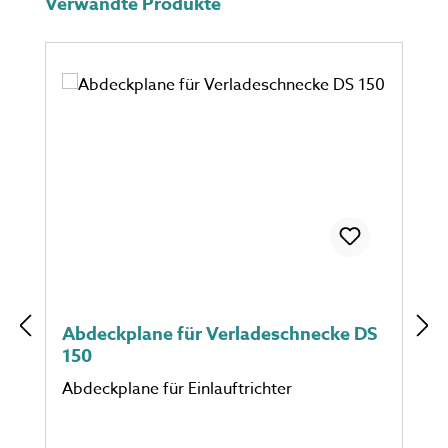
Produktgalerie überspringen
Verwandte Produkte
Abdeckplane für Verladeschnecke DS
150
Abdeckplane für Einlauftrichter