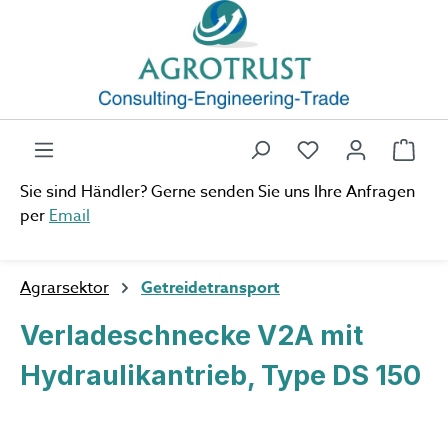
Zum Hauptinhalt springen
Du hast 0 Produ
Ware
Sie sind Händler? Gerne senden Sie uns Ihre Anfragen
per
Email
Agrarsektor
Getreidetransport
Verladeschnecke V2A mit
Hydraulikantrieb, Type DS 150