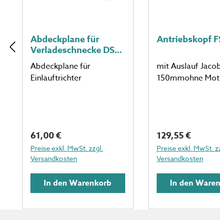
Abdeckplane für
Antriebskopf F
Verladeschnecke DS
150
Abdeckplane für
mit Auslauf Jaco
Einlauftrichter
150mmohne Mot
Regulärer Preis:
Regulärer Preis
61,00 €
129,55 €
Preise exkl. MwSt. zzgl.
Preise exkl. MwSt. z
Versandkosten
Versandkosten
In den Warenkorb
In den Ware