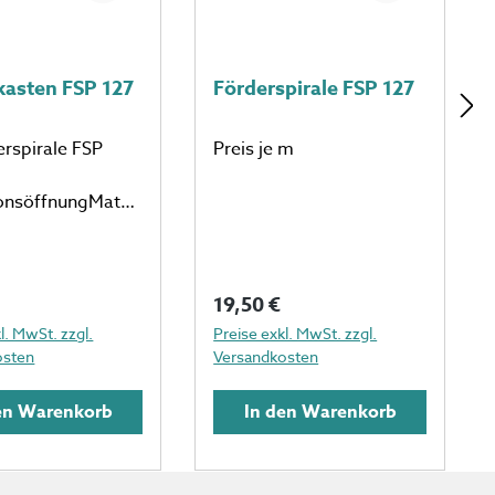
kasten FSP 127
Förderspirale FSP 127
erspirale FSP
Preis je m
ionsöffnungMateri
verzinkt
er Preis:
Regulärer Preis:
19,50 €
l. MwSt. zzgl.
Preise exkl. MwSt. zzgl.
osten
Versandkosten
en Warenkorb
In den Warenkorb