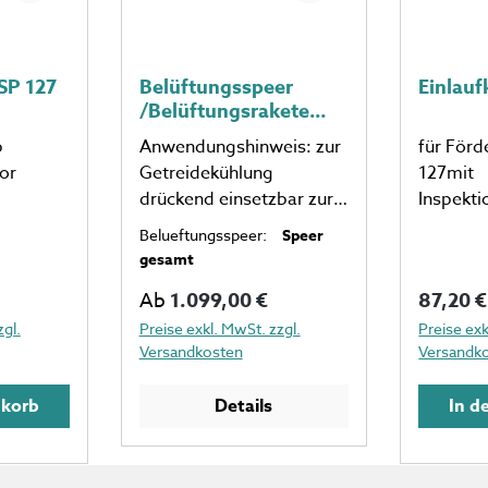
SP 127
Belüftungsspeer
Einlauf
/Belüftungsrakete
ECO+ für
b
Anwendungshinweis: zur
für Förd
Getreidelager
or
Getreidekühlung
127mit
drückend einsetzbar zur
Inspekt
Beseitigung von
al Stahl 
Belueftungsspeer:
Speer
Feuchtenestern saugend
gesamt
einsetzbar Serienmäßig
:
Regulärer Preis:
Regulär
Ab
1.099,00 €
87,20 €
mit:Belüftungsrohr,
Ventilator, Motor
zgl.
Preise exkl. MwSt. zzgl.
Preise exk
Versandkosten
Versandk
komplett mit
Motorschutzschalter und
nkorb
Details
In d
Geräteanschlußsteckdos
e CEE 16A 400V AC,
Handgriff, Übergang mit
ThermometerGesamtlän