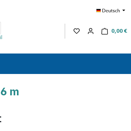
Deutsch
Du hast 0 Produkte au
0,00 €
W
l
86 m
eis:
€