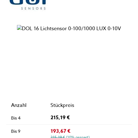
Bildergalerie überspringen
Anzahl
Stückpreis
215,19 €
Bis
4
193,67 €
Bis
9
215,19 €
(10% gespart)